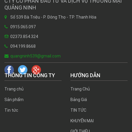
CTY CỔ PHẦN ĐẦU TƯ VÀ DỊCH VỤ THƯƠNG MẠI
QUẢNG NINH
Số 539 Bà Triệu - P. Đông Thọ - TP. Thanh Hóa
0915.065.097
02373.854.324
094.199.8668
quangninh539@gmail.com
THÔNG TIN CÔNG TY
HƯỚNG DẪN
Trang chủ
Trang Chủ
Sản phẩm
Bảng Giá
Tin tức
TIN TỨC
KHUYẾN MẠI
GIỚI THIỆU