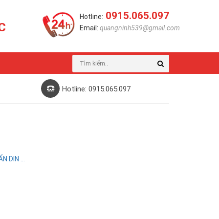
0915.065.097
Hotline:
C
Email:
quangninh539@gmail.com
Hotline: 0915.065.097
 DIN ...