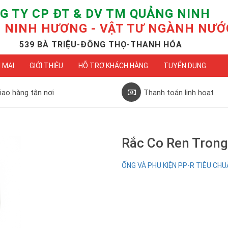
G TY CP ĐT & DV TM QUẢNG NINH
NINH HƯƠNG - VẬT TƯ NGÀNH NƯỚ
539 BÀ TRIỆU-ĐÔNG THỌ-THANH HÓA
 MẠI
GIỚI THIỆU
HỖ TRỢ KHÁCH HÀNG
TUYỂN DỤNG
iao hàng tận nơi
Thanh toán linh hoạt
Rắc Co Ren Trong
ỐNG VÀ PHỤ KIỆN PP-R TIÊU CHUẨN