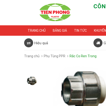
CÔN
TRANG CHỦ
BẢNG GIÁ
TIN TỨC
KHUYẾN
Hiệu quả
G
Trang chủ
Phụ Tùng PPR
Rắc Co Ren Trong