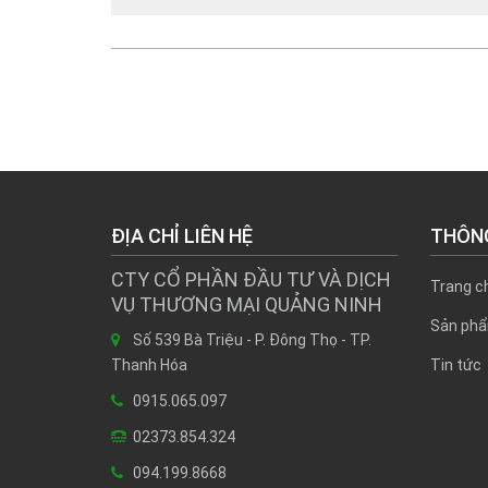
ĐỊA CHỈ LIÊN HỆ
THÔNG
CTY CỔ PHẦN ĐẦU TƯ VÀ DỊCH
Trang ch
VỤ THƯƠNG MẠI QUẢNG NINH
Sản phâ
Số 539 Bà Triệu - P. Đông Thọ - TP.
Thanh Hóa
Tin tức
0915.065.097
02373.854.324
094.199.8668