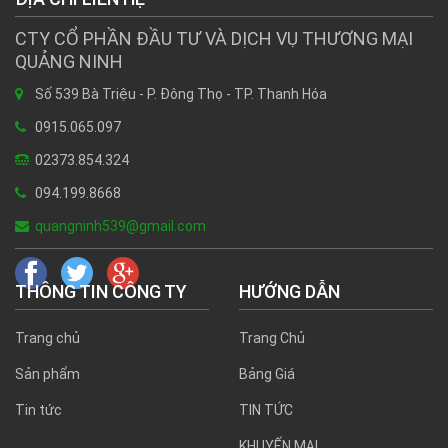
CTY CỔ PHẦN ĐẦU TƯ VÀ DỊCH VỤ THƯƠNG MẠI
QUẢNG NINH
Số 539 Bà Triệu - P. Đông Thọ - TP. Thanh Hóa
0915.065.097
02373.854.324
094.199.8668
quangninh539@gmail.com
THÔNG TIN CÔNG TY
HƯỚNG DẪN
Trang chủ
Trang Chủ
Sản phẩm
Bảng Giá
Tin tức
TIN TỨC
KHUYẾN MẠI