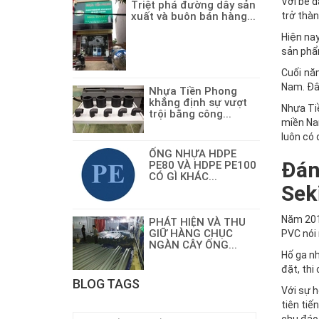
Với bề d
Triệt phá đường dây sản
xuất và buôn bán hàng...
trở thàn
Hiện na
sản phẩ
Cuối nă
Nam. Đây
Nhựa Tiền Phong
khẳng định sự vượt
Nhựa Tiề
trội bằng công...
miền Na
luôn có 
ỐNG NHỰA HDPE
Đán
PE80 VÀ HDPE PE100
CÓ GÌ KHÁC...
Sek
Năm 201
PHÁT HIỆN VÀ THU
GIỮ HÀNG CHỤC
PVC nói
NGÀN CÂY ỐNG...
Hố ga nh
đặt, thi
BLOG TAGS
Với sự h
tiên ti