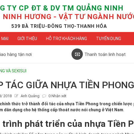
G TY CP ĐT & DV TM QUẢNG NINH
NINH HƯƠNG - VẬT TƯ NGÀNH NƯỚ
539 BÀ TRIỆU-ĐÔNG THỌ-THANH HÓA
 MẠI
GIỚI THIỆU
HỖ TRỢ KHÁCH HÀNG
TUYỂN DỤNG
iao hàng tận nơi
Thanh toán linh hoạt
G VÀ SEKISUI
 TÁC GIỮA NHỰA TIỀN PHONG 
8/ 2018
Anh Quảng
0 Nhận xét
 chính thức trở thành đối tác của nhựa Tiền Phong trong chiến lược
m dân dụng cho hệ thống cấp thoát nước nói chung ở Việt Nam
.
 trình phát triển của nhựa Tiền 