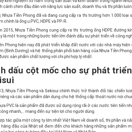
ày kinh nghiệm 55 năm trong sản xuất và kinh doanh trong ngành Nhựa
h cánh chim đầu đàn với năng lực sản xuất, doanh thu và thị phần luôn
y, Nhựa Tiền Phong đã và đang cung cấp ra thị trường hơn 1.000 loạ
m chính là ống u.PVC, HDPE và PP-R.
m 2015, Nhựa Tiền Phong cung cấp ra thị trường ống HDPE đường kí
 là một trong những bước tiến lớn đánh dấu sự phát triển về công ng
n Phong hiện nay đã phát triển khắp đất nước với các nhà máy hiện đ
m (Bình Dương) và hệ thống phân phối bán hàng của Nhựa Tiền Phong 
được sản phẩm chất lượng với chi phí hợp lý nhất.
h dấu cột mốc cho sự phát triể
isui
3, Nhựa Tiền Phong và Sekisui chính thức trở thành đối tác chiến l
 riêng và các sản phẩm dân dụng cho hệ thống cấp thoát nước nói chu
ựa PVC là sản phẩm đã được sử dụng rộng rãi ở các nước tiên tiến nhờ t
 công nhanh,... mang đến sự tiện lợi cho người dùng.
ợp tác giữa một công ty lớn nhất Việt Nam về doanh số, thị phần và n
ến hàng đầu của Nhật sẽ đem đến cho khách hàng những sản phẩm mới,