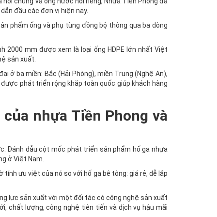
 nói chung và ống nước nói riêng, Nhựa Tiền Phong đã
 dẫn đầu các đơn vị hiện nay.
i sản phẩm ống và phụ tùng đồng bộ thông qua ba dòng
nh 2000 mm được xem là loại ống HDPE lớn nhất Việt
hệ sản xuất.
ại ở ba miền: Bắc (Hải Phòng), miền Trung (Nghệ An),
được phát triển rộng khắp toàn quốc giúp khách hàng
n của nhựa Tiền Phong và
ược. Đánh dẫu cột mốc phát triển sản phẩm hố ga nhựa
ng ở Việt Nam.
ính ưu việt của nó so với hố ga bê tông: giá rẻ, dễ lắp
ăng lực sản xuất với một đối tác có công nghệ sản xuất
 chất lượng, công nghệ tiên tiến và dịch vụ hậu mãi