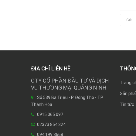
Gửi
ĐỊA CHỈ LIÊN HỆ
THÔNG
CTY CỔ PHẦN ĐẦU TƯ VÀ DỊCH
Trang ch
VỤ THƯƠNG MẠI QUẢNG NINH
Sản phâ
Số 539 Bà Triệu - P. Đông Thọ - TP.
Thanh Hóa
Tin tức
0915.065.097
02373.854.324
094.199.8668