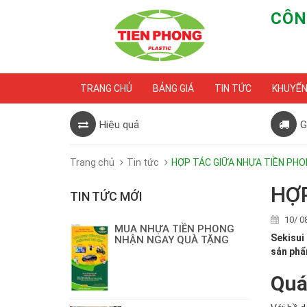
CÔN
TRANG CHỦ
BẢNG GIÁ
TIN TỨC
KHUYẾN
Hiệu quả
G
Trang chủ
Tin tức
HỢP TÁC GIỮA NHỰA TIỀN PHON
HỢP
TIN TỨC MỚI
10/ 0
MUA NHỰA TIỀN PHONG
Sekisui
NHẬN NGAY QUÀ TẶNG
sản phẩ
Quá