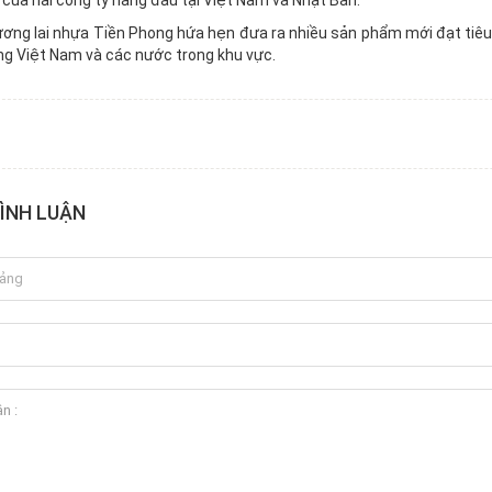
của hai công ty hàng đầu tại Việt Nam và Nhật Bản.
ơng lai nhựa Tiền Phong hứa hẹn đưa ra nhiều sản phẩm mới đạt tiêu 
ng Việt Nam và các nước trong khu vực.
BÌNH LUẬN